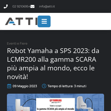
contenuto
02 92106954
info@atti.it
Eventi e Fiere
Robot Yamaha a SPS 2023: da
LCMR200 alla gamma SCARA
più ampia al mondo, ecco le
novità!
09 Maggio 2023
Tempo di lettura:
3
minuti