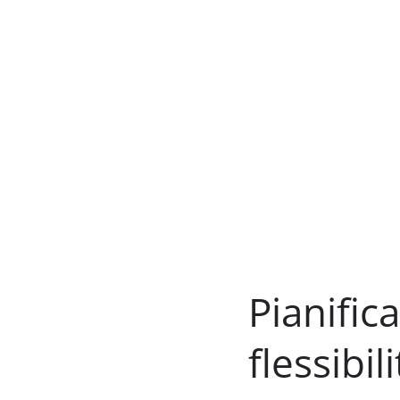
Pianific
flessibil