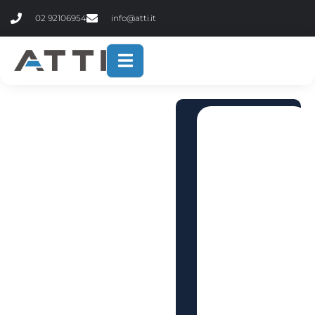
contenuto
02 92106954
info@atti.it