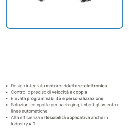
Mini Motoriduttori
Motori in corrente continua 24V, asincroni monofase/trifase,
versioni con azionamento integrato, configurazioni coassiali e a
90°
Cataloghi e Documentazione
Design integrato
motore–riduttore–elettronica
Controllo preciso di
velocità e coppia
Elevata
programmabilità e personalizzazione
Soluzioni compatte per packaging, imbottigliamento e
linee automatiche
Alta efficienza e
flessibilità applicativa
anche in
Industry 4.0