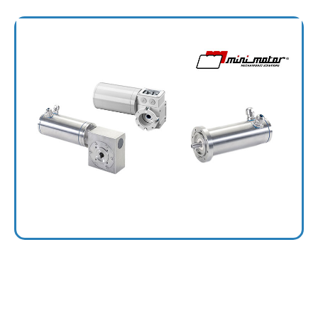
Clean room
Serie F (IP67) Food & Beverage, Serie SS (IP69K) in acciaio inox,
versioni coassiali e a vite senza fine Clean