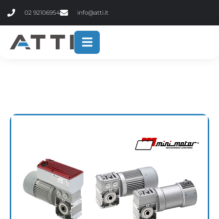
contenuto
02 92106954
info@atti.it