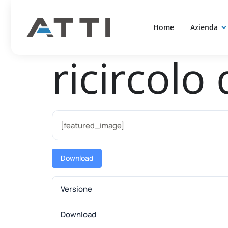
THK Buss
contenuto
Home
Azienda
ricircolo 
[featured_image]
Download
Versione
Download