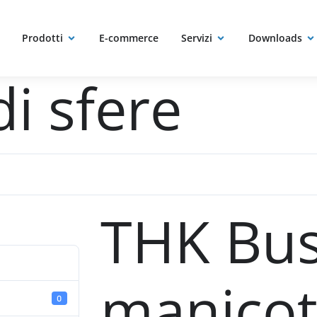
ole e manico
Prodotti
E-commerce
Servizi
Downloads
di sfere
THK Bus
manicot
0