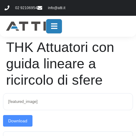
contenuto
02 92106954
info@atti.it
THK Attuatori con
guida lineare a
ricircolo di sfere
[featured_image]
Download