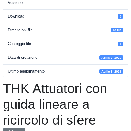
Versione
Download
0
Dimensioni file
18 MB
Conteggio file
1
Data di creazione
Aprile 8, 2026
Ultimo aggiornamento
Aprile 8, 2026
THK Attuatori con
guida lineare a
ricircolo di sfere