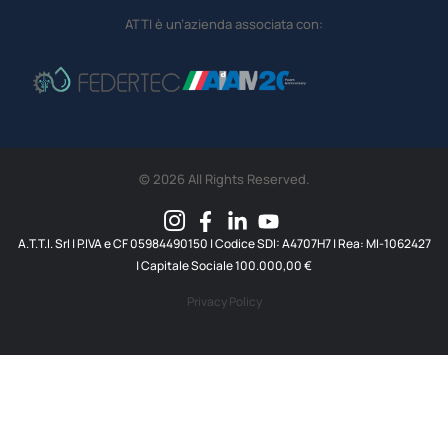
ATTI è un’azienda associata con:
© 2026 All Rights Reserved.
A.T.T.I. SrI | P.IVA e CF 05984490150 | Codice SDI: A4707H7 | Rea: MI-1062427
| Capitale Sociale 100.000,00 €
Privacy Policy