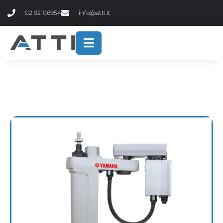
contenuto
02 92106954
info@atti.it