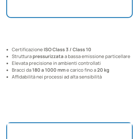
Robots per CLEANROOM
Certificazione
ISO Class 3 / Class 10
YK-Series: Tiny, Small and Medium Type
Struttura
pressurizzata
a bassa emissione particellare
Elevata precisione in ambienti controllati
Bracci da
180 a 1000 mm
e carico fino a
20 kg
Affidabilità nei processi ad alta sensibilità