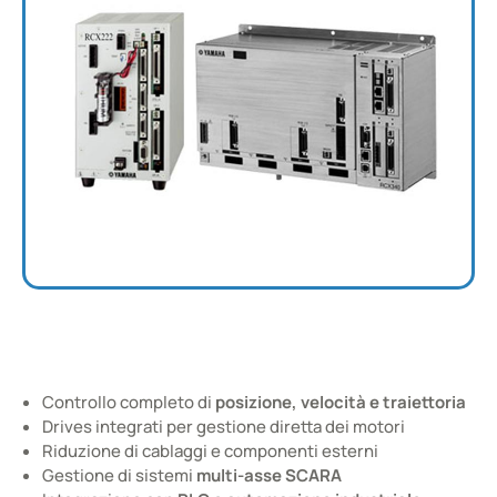
Controllers per Robot SCARA
Controllo completo di
posizione, velocità e traiettoria
Controller integrati per robot SCARA
Drives integrati per gestione diretta dei motori
Riduzione di cablaggi e componenti esterni
Gestione di sistemi
multi-asse SCARA