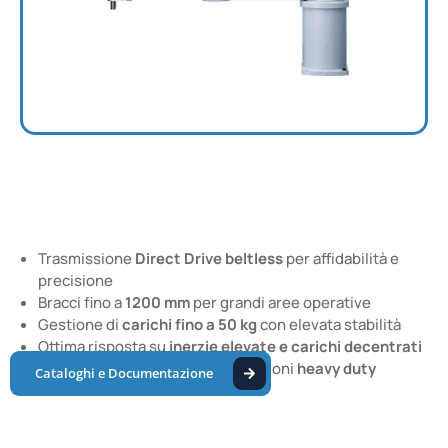
Robots taglia GRANDE
SCARA heavy duty per carichi elevati
Trasmissione
Direct Drive beltless
per affidabilità e
precisione
Bracci fino a
1200 mm
per grandi aree operative
Gestione di
carichi fino a 50 kg
con elevata stabilità
Ottima risposta su
inerzie elevate e carichi decentrati
Ideali per cicli continui e applicazioni
heavy duty
Cataloghi e Documentazione