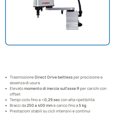
Robots taglia MEDIA
SCARA compatti e veloci per applicazioni industriali
Trasmissione
Direct Drive beltless
per precisione e
Cataloghi e Documentazione
assenza di usura
Elevato
momento di inerzia sull’asse R
per carichi con
offset
Tempi ciclo fino a
~0,29 sec
con alta ripetibilità
Bracci da
250 a 400 mm
e carico fino a
5 kg
Prestazioni stabili su cicli intensivi e continui