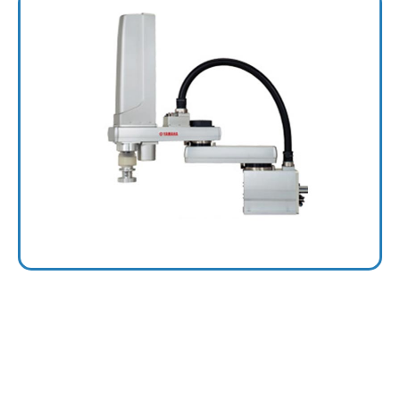
Robots a protezione maggiorata (IP65)
SCARA protetti per ambienti difficili