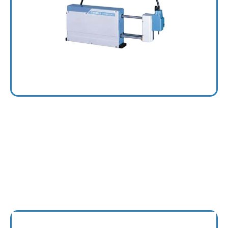
3 Axis
YP220BXR, YP320XR, YP330X