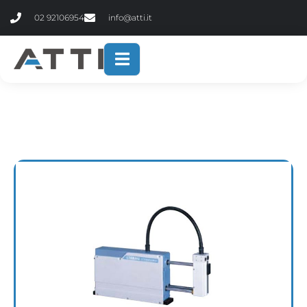
contenuto
02 92106954
info@atti.it