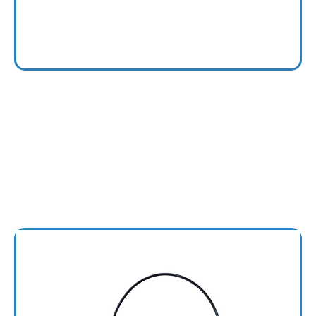
2 Axis
YP220BX, YP320X