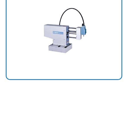
4 Axis
YP340X