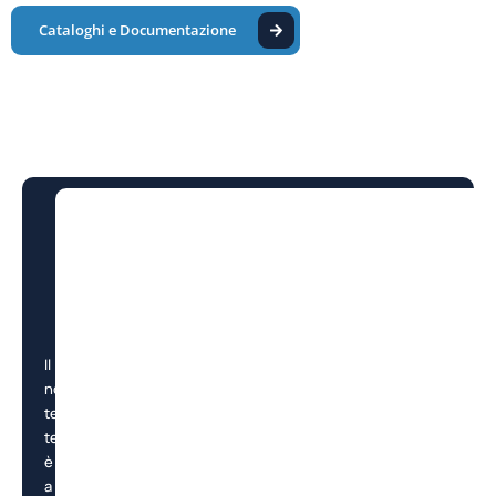
Cataloghi e Documentazione
Il
nostro
team
tecnico
è
a