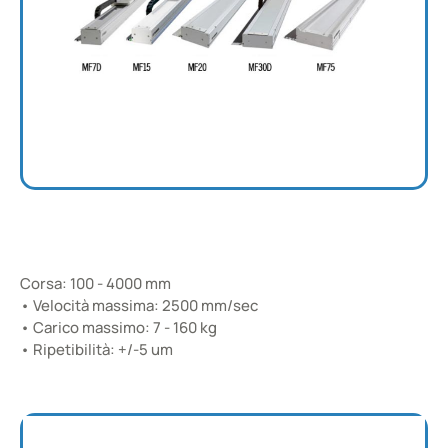
MF Type
Corsa: 100 - 4000 mm
• Velocità massima: 2500 mm/sec
Con Motore Lineare Iron Core
• Carico massimo: 7 - 160 kg
• Ripetibilità: +/-5 um