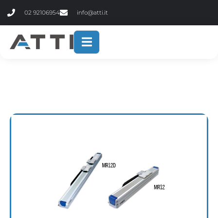
contenuto
02 92106954
info@atti.it