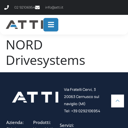
contenuto
02 92106954
info@atti.it
NORD
Drivesystems
Via Fratelli Cervi, 3
20063 Cernusco sul
naviglio (MI)
Tel: +39 0292106954
Azienda:
Prodotti:
Servizi: