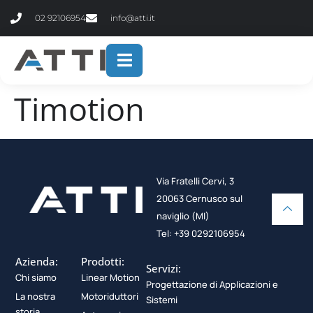
contenuto
02 92106954
info@atti.it
Timotion
Via Fratelli Cervi, 3
20063 Cernusco sul
naviglio (MI)
Tel: +39 0292106954
Azienda:
Prodotti:
Servizi:
Chi siamo
Linear Motion
Progettazione di Applicazioni e
La nostra
Motoriduttori
Sistemi
storia