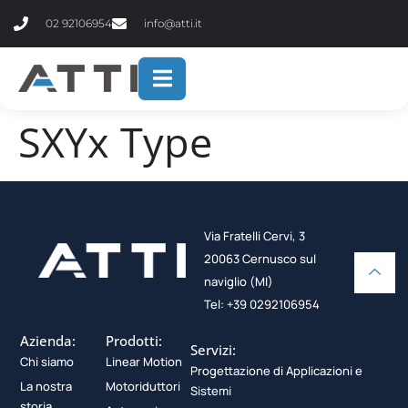
contenuto
02 92106954
info@atti.it
SXYx Type
Via Fratelli Cervi, 3
20063 Cernusco sul
naviglio (MI)
Tel: +39 0292106954
Azienda:
Prodotti:
Servizi:
Chi siamo
Linear Motion
Progettazione di Applicazioni e
La nostra
Motoriduttori
Sistemi
storia