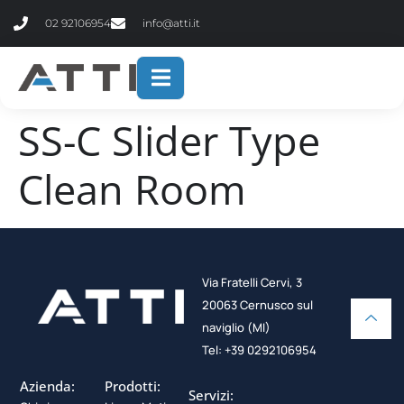
contenuto
02 92106954
info@atti.it
SS-C Slider Type
Clean Room
Via Fratelli Cervi, 3
20063 Cernusco sul
naviglio (MI)
Tel: +39 0292106954
Azienda:
Prodotti:
Servizi: