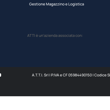
Gestione Magazzino e Logistica
ATTI è un’azienda associata con:
A.T.T.I. SrI | P.IVA e CF 05984490150 | Codice