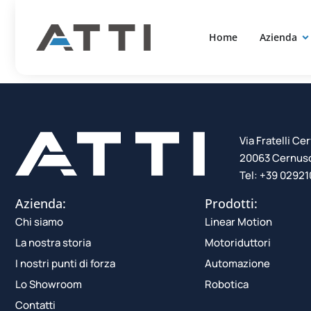
Precoppie
contenuto
Home
Azienda
Via Fratelli Cer
20063 Cernusco
Tel: +39 0292
Azienda:
Prodotti:
Chi siamo
Linear Motion
La nostra storia
Motoriduttori
I nostri punti di forza
Automazione
Lo Showroom
Robotica
Contatti