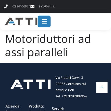
contenuto
02 92106954
info@atti.it
Motoriduttori ad
assi paralleli
Via Fratelli Cervi, 3
20063 Cernusco sul
naviglio (MI)
Tel: +39 0292106954
Azienda:
Prodotti:
Servizi: