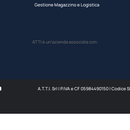
Gestione Magazzino e Logistica
ATTI è un’azienda associata con:
A.T.T.I. SrI | P.IVA e CF 05984490150 | Codice