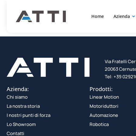
Motoridut
contenuto
Home
Azienda
Via Fratelli Cer
20063 Cernusco
Tel: +39 0292
Azienda:
Prodotti:
Chi siamo
Linear Motion
La nostra storia
Motoriduttori
I nostri punti di forza
Automazione
Lo Showroom
Robotica
Contatti