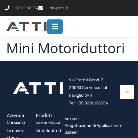
contenuto
02 92106954
info@atti.it
Mini Motoriduttori
Via Fratelli Cervi, 3
20063 Cernusco sul
naviglio (MI)
Tel: +39 0292106954
Azienda:
Prodotti:
Servizi:
Chi siamo
Linear Motion
Progettazione di Applicazioni e
La nostra
Motoriduttori
Sistemi
storia