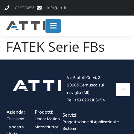
contenuto
02 92106954
info@atti.it
FATEK Serie FBs
Via Fratelli Cervi, 3
20063 Cernusco sul
naviglio (MI)
Tel: +39 0292106954
Azienda:
Prodotti:
Servizi:
Chi siamo
Linear Motion
Progettazione di Applicazioni e
La nostra
Motoriduttori
Sistemi
storia