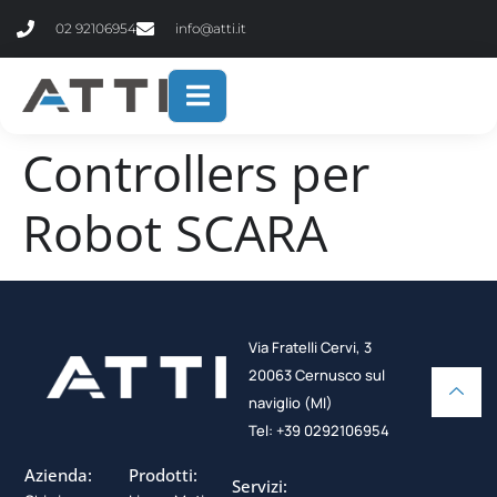
contenuto
02 92106954
info@atti.it
Controllers per
Robot SCARA
Via Fratelli Cervi, 3
20063 Cernusco sul
naviglio (MI)
Tel: +39 0292106954
Azienda:
Prodotti:
Servizi: