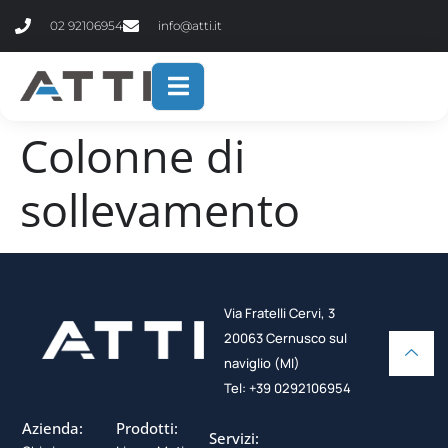
contenuto
02 92106954
info@atti.it
Colonne di
sollevamento
Via Fratelli Cervi, 3
20063 Cernusco sul
naviglio (MI)
Tel: +39 0292106954
Azienda:
Prodotti:
Servizi: