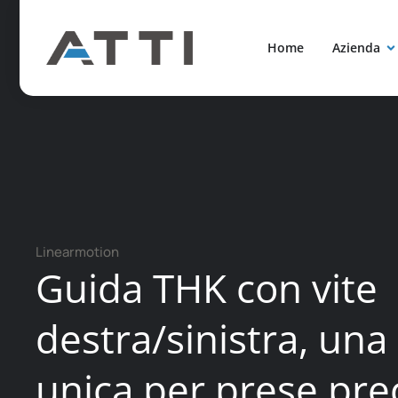
contenuto
Home
Azienda
Linearmotion
Guida THK con vite
destra/sinistra, una
unica per prese pre