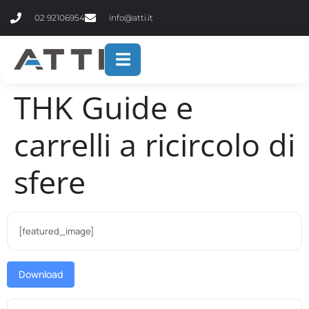
contenuto
02 92106954
info@atti.it
THK Guide e
carrelli a ricircolo di
sfere
[featured_image]
Download