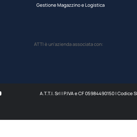
Gestione Magazzino e Logistica
ATTI è un’azienda associata con:
A.T.T.I. SrI | P.IVA e CF 05984490150 | Codice