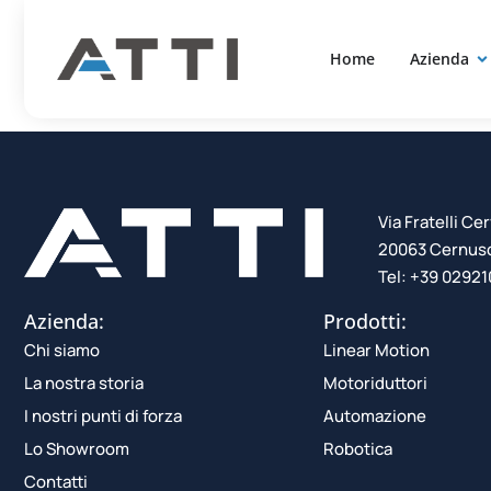
Categori
contenuto
Home
Azienda
Via Fratelli Cer
20063 Cernusco
Tel: +39 0292
Azienda:
Prodotti:
Chi siamo
Linear Motion
La nostra storia
Motoriduttori
I nostri punti di forza
Automazione
Lo Showroom
Robotica
Contatti