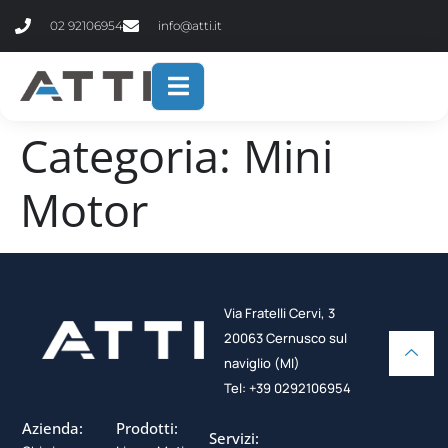
contenuto
02 92106954
info@atti.it
Categoria:
Mini
Motor
Via Fratelli Cervi, 3
20063 Cernusco sul
naviglio (MI)
Tel: +39 0292106954
Azienda:
Prodotti:
Servizi: