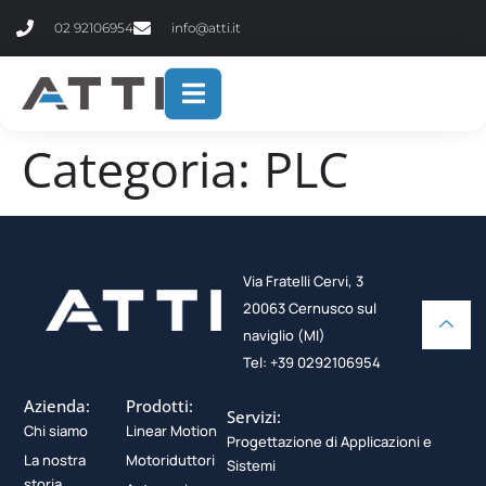
contenuto
02 92106954
info@atti.it
Categoria:
PLC
Via Fratelli Cervi, 3
20063 Cernusco sul
naviglio (MI)
Tel: +39 0292106954
Azienda:
Prodotti:
Servizi:
Chi siamo
Linear Motion
Progettazione di Applicazioni e
La nostra
Motoriduttori
Sistemi
storia