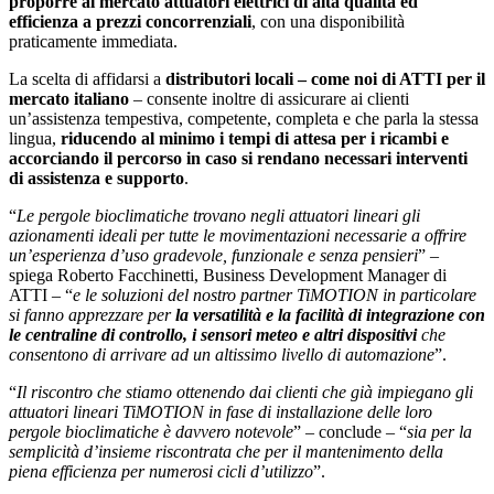
proporre al mercato attuatori elettrici di alta qualità ed
efficienza a prezzi concorrenziali
, con una disponibilità
praticamente immediata.
La scelta di affidarsi a
distributori locali – come noi di ATTI per il
mercato italiano
– consente inoltre di assicurare ai clienti
un’assistenza tempestiva, competente, completa e che parla la stessa
lingua,
riducendo al minimo i tempi di attesa per i ricambi e
accorciando il percorso in caso si rendano necessari interventi
di assistenza e supporto
.
“
Le pergole bioclimatiche trovano negli attuatori lineari gli
azionamenti ideali per tutte le movimentazioni necessarie a offrire
un’esperienza d’uso gradevole, funzionale e senza pensieri
” –
spiega Roberto Facchinetti, Business Development Manager di
ATTI – “
e le soluzioni del nostro partner TiMOTION in particolare
si fanno apprezzare per
la versatilità e la facilità di integrazione con
le centraline di controllo, i sensori meteo e altri dispositivi
che
consentono di arrivare ad un altissimo livello di automazione
”.
“
Il riscontro che stiamo ottenendo dai clienti che già impiegano gli
attuatori lineari TiMOTION in fase di installazione delle loro
pergole bioclimatiche è davvero notevole
” – conclude – “
sia per la
semplicità d’insieme riscontrata che per il mantenimento della
piena efficienza per numerosi cicli d’utilizzo
”.