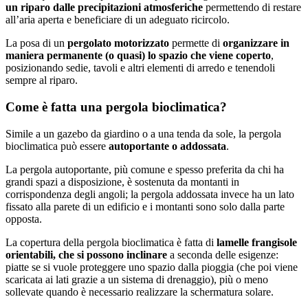
un riparo dalle precipitazioni atmosferiche
permettendo di restare
all’aria aperta e beneficiare di un adeguato ricircolo.
La posa di un
pergolato motorizzato
permette di
organizzare in
maniera permanente (o quasi) lo spazio che viene coperto
,
posizionando sedie, tavoli e altri elementi di arredo e tenendoli
sempre al riparo.
Come è fatta una pergola bioclimatica?
Simile a un gazebo da giardino o a una tenda da sole, la pergola
bioclimatica può essere
autoportante o addossata
.
La pergola autoportante, più comune e spesso preferita da chi ha
grandi spazi a disposizione, è sostenuta da montanti in
corrispondenza degli angoli; la pergola addossata invece ha un lato
fissato alla parete di un edificio e i montanti sono solo dalla parte
opposta.
La copertura della pergola bioclimatica è fatta di
lamelle frangisole
orientabili, che si possono inclinare
a seconda delle esigenze:
piatte se si vuole proteggere uno spazio dalla pioggia (che poi viene
scaricata ai lati grazie a un sistema di drenaggio), più o meno
sollevate quando è necessario realizzare la schermatura solare.