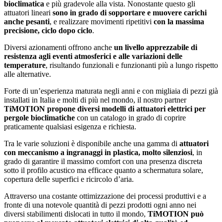
bioclimatica
e più gradevole alla vista. Nonostante questo gli
attuatori lineari
sono in grado di sopportare e muovere carichi
anche pesanti
, e realizzare movimenti ripetitivi
con la massima
precisione, ciclo dopo ciclo
.
Diversi azionamenti offrono anche
un livello apprezzabile di
resistenza agli eventi atmosferici e alle variazioni delle
temperature
, risultando funzionali e funzionanti più a lungo rispetto
alle alternative.
Forte di un’esperienza maturata negli anni e con migliaia di pezzi già
installati in Italia e molti di più nel mondo, il nostro partner
TiMOTION propone diversi modelli di attuatori elettrici per
pergole bioclimatiche
con un catalogo in grado di coprire
praticamente qualsiasi esigenza e richiesta.
Tra le varie soluzioni è disponibile anche una gamma di
attuatori
con meccanismo a ingranaggi in plastica, molto silenziosi
, in
grado di garantire il massimo comfort con una presenza discreta
sotto il profilo acustico ma efficace quanto a schermatura solare,
copertura delle superfici e ricircolo d’aria.
Attraverso una costante ottimizzazione dei processi produttivi e a
fronte di una notevole quantità di pezzi prodotti ogni anno nei
diversi stabilimenti dislocati in tutto il mondo,
TiMOTION può