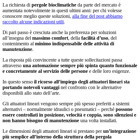
La richiesta di
pergole bioclimatiche
da parte del mercato è
aumentata notevolmente in questi ultimi anni: per chi volesse
conoscere meglio queste soluzioni,
alla fine del post abbiamo
raccolto alcune indicazioni utili
.
Di pari passo è cresciuta anche la preferenza per soluzioni
all’insegna del
massimo comfort
, della
facilità d’uso
, del
contenimento al
minimo indispensabile delle attività di
manutenzione
.
La risposta più convincente a tutte queste sollecitazioni passa
attraverso
una automazione sempre più spinta quanto funzionale
e concretamente al servizio delle persone
e delle loro esigenze.
In questo senso
il ricorso all’impiego degli attuatori lineari sta
portando notevoli vantaggi
nel confronto con le alternative
disponibili allo stato dell’arte.
Gli attuatori lineari vengono sempre più spesso preferiti a sistemi
alternativi – normalmente idraulici o pneumatici – perché
possono
essere controllati in posizione, velocità e coppia, sono silenziosi e
non hanno bisogno di manutenzione
una volta installati.
Le dimensioni degli attuatori lineari si prestano per
un’integrazione
più semplice all’interno della struttura della pergola