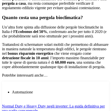
pergola a casa
, ma resta comunque preferibile verificare il
regolamento edilizio vigente per evitare qualsiasi contestazione.
Quanto costa una pergola bioclimatica?
Un’altra forte spinta alla diffusione delle pergole bioclimatiche in
Italia è
l’Ecobonus del 50%
, confermato anche per tutto il 2020 (e
che probabilmente sarà reso strutturale per i prossimi anni).
Trattandosi di schermature solari mobili che permettono di abbassare
in maniera naturale la temperatura degli edifici, le pergole rientrano
nel
bonus risparmio energetico
che viene erogato come
detrazione fiscale in 10 anni
: l’importo massimo finanziabile per
tutte le spese di questa natura è di
60.000 euro
, una somma che
copre abbondantemente qualunque tipo di installazione di pergola.
Potrebbe interessarti anche…
Automazione
Normal Duty e Heavy Duty negli inverter: La guida definitiva per
una scelta consapevole