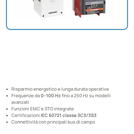
Inverter TOSHIBA
VF-NC3, VF-S15, VF-AS3
Cataloghi e Documentazione
Risparmio energetico e lunga durata operativa
Frequenze da
0–100 Hz
fino a 250 Hz su modelli
avanzati
Funzioni EMC e STO integrate
Certificazioni
IEC 60721 classe 3C3/3S3
Connettività con principali bus di campo