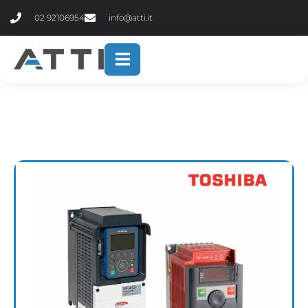
contenuto
02 92106954
info@atti.it